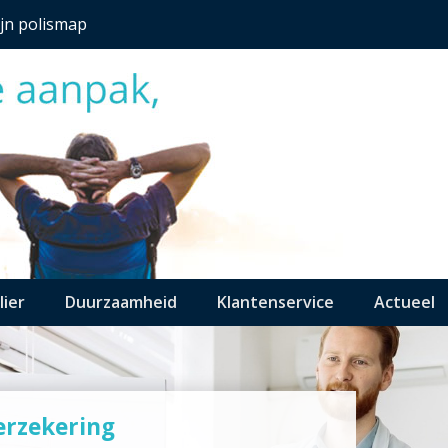
jn polismap
lier
Duurzaamheid
Klantenservice
Actueel
erzekering