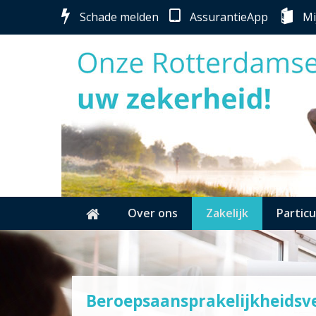
Schade melden
AssurantieApp
Mi
Over ons
Zakelijk
Particu
Beroepsaansprakelijkheidsv