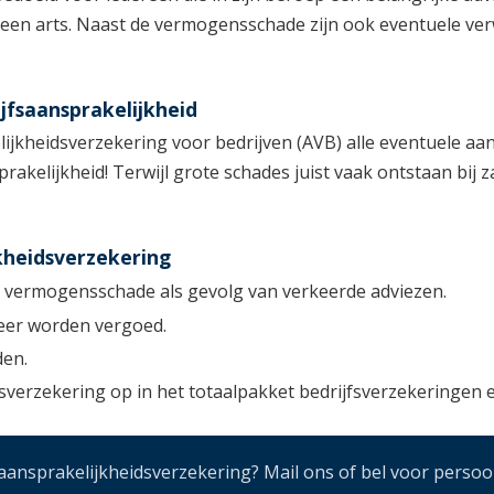
of een arts. Naast de vermogensschade zijn ook eventuele v
jfsaansprakelijkheid
kheidsverzekering voor bedrijven (AVB) alle eventuele aans
akelijkheid! Terwijl grote schades juist vaak ontstaan bij
kheidsverzekering
j vermogensschade als gevolg van verkeerde adviezen.
weer worden vergoed.
den.
verzekering op in het totaalpakket bedrijfsverzekeringen e
nsprakelijkheidsverzekering? Mail ons of bel voor persoon