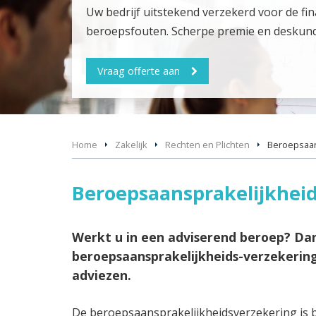
Uw bedrijf uitstekend verzekerd voor de fi
beroepsfouten. Scherpe premie en deskund
Vraag offerte aan
Home
Zakelijk
Rechten en Plichten
Beroeps­aa
Beroepsaansprakelijkhei
Werkt u in een adviserend beroep? Da
beroepsaansprakelijkheids-verzekering
adviezen.
De beroepsaansprakelijkheidsverzekering is be