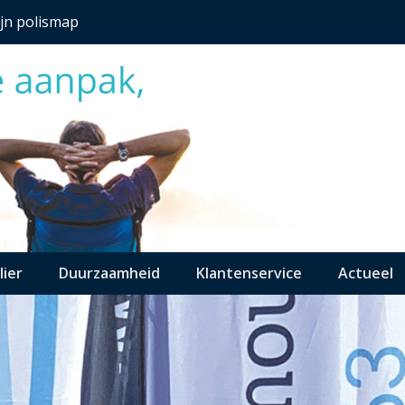
jn polismap
lier
Duurzaamheid
Klantenservice
Actueel