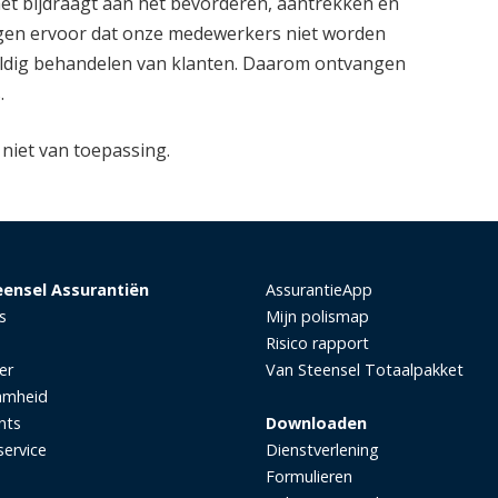
het bijdraagt aan het bevorderen, aantrekken en
rgen ervoor dat onze medewerkers niet worden
uldig behandelen van klanten. Daarom ontvangen
s.
 niet van toepassing.
eensel Assurantiën
AssurantieApp
s
Mijn polismap
Risico rapport
er
Van Steensel Totaalpakket
amheid
nts
Downloaden
service
Dienstverlening
Formulieren