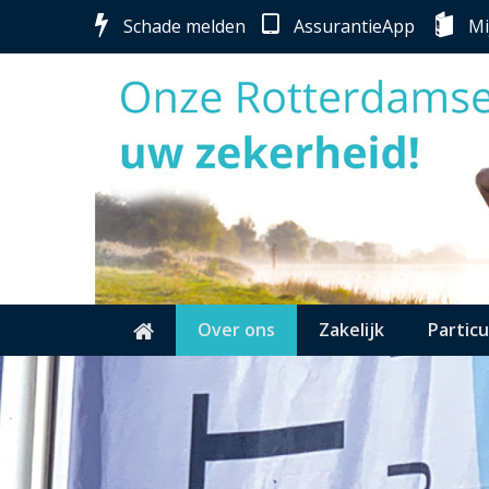
Schade melden
AssurantieApp
Mi
Over ons
Zakelijk
Particu