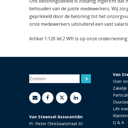
Ons beloningsbeleid is zodanig ingericht dat 
behouden van de juiste medewerkers. Wij zo
geprikkeld door de beloning tot het onzorgv
onze medewerkers uitsluitend een vast salari
Artikel 1:120 lid 2 Wft is op onze onderneming
Van St
Over on
Zakelijk
Particuli
Duurza
Life eve
Klanten
Van Steensel Assurantiën
Q & A
Pr. Pieter Christiaanstraat 61