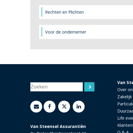
Rechten en Plichten
Voor de ondernemer
Van St
Over on
Zakelijk
Particuli
Duurza
Life eve
Klanten
Van Steensel Assurantiën
Q & A