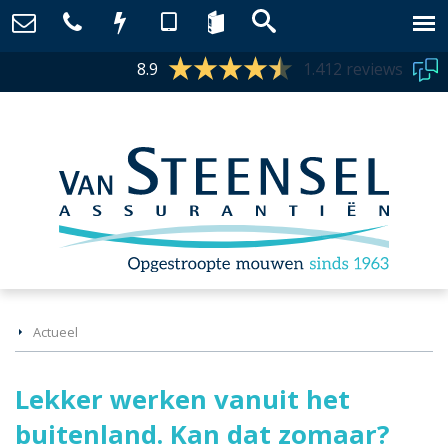
8.9
1.412 reviews
Actueel
Lekker werken vanuit het
buitenland. Kan dat zomaar?