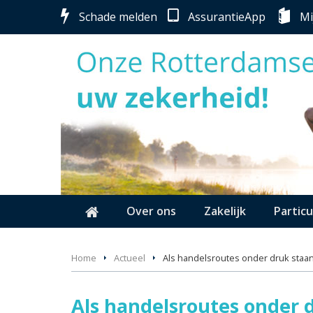
Schade melden
AssurantieApp
Mi
Over ons
Zakelijk
Particu
Home
Actueel
Als handelsroutes onder druk staan
Als handelsroutes onder 