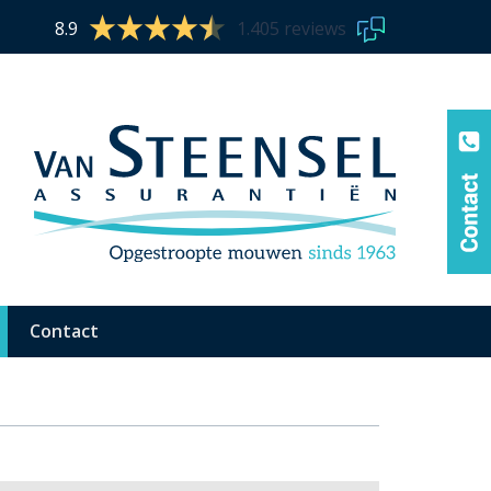
8.9
1.405 reviews
Contact