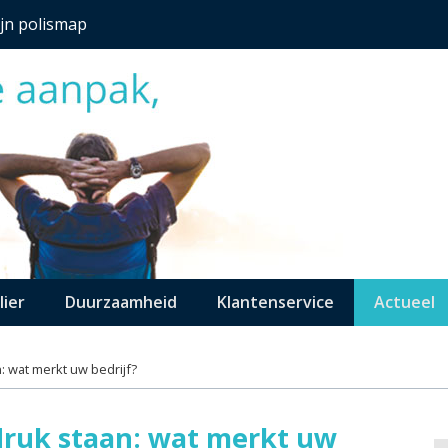
jn polismap
lier
Duurzaamheid
Klantenservice
Actueel
: wat merkt uw bedrijf?
druk staan: wat merkt uw