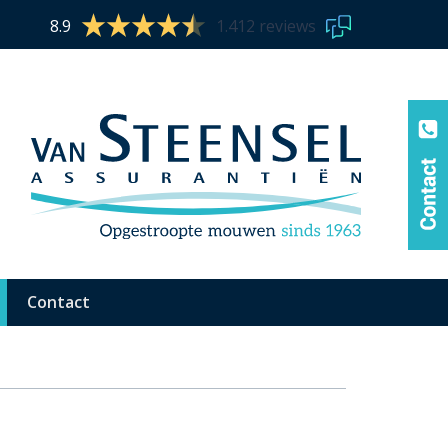
8.9
1.412 reviews
Contact