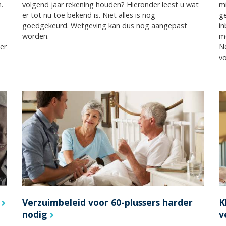
.
volgend jaar rekening houden? Hieronder leest u wat
mi
er tot nu toe bekend is. Niet alles is nog
ge
goedgekeurd. Wetgeving kan dus nog aangepast
in
worden.
m
er
N
v
Verzuimbeleid voor 60-plussers harder
K
nodig
v