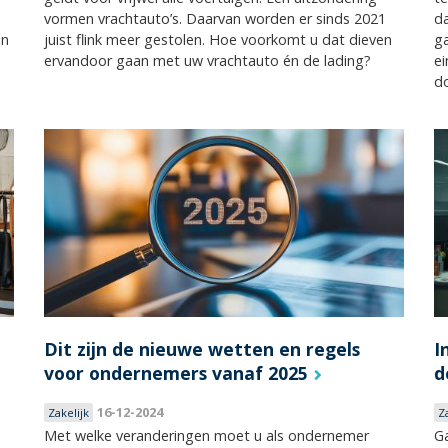
vormen vrachtauto’s. Daarvan worden er sinds 2021
da
en
juist flink meer gestolen. Hoe voorkomt u dat dieven
ga
ervandoor gaan met uw vrachtauto én de lading?
ei
do
Dit zijn de nieuwe wetten en regels
I
voor ondernemers vanaf 2025
d
16-12-2024
Zakelijk
Z
Met welke veranderingen moet u als ondernemer
Ga