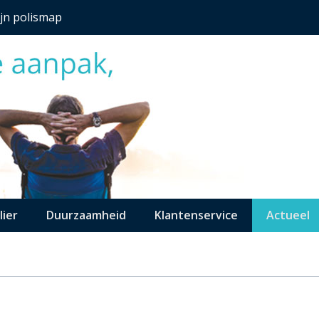
jn polismap
lier
Duurzaamheid
Klantenservice
Actueel