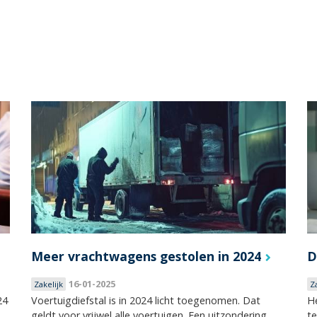
Meer vrachtwagens gestolen in 2024
D
16-01-2025
Zakelijk
Z
24
Voertuigdiefstal is in 2024 licht toegenomen. Dat
He
geldt voor vrijwel alle voertuigen. Een uitzondering
te