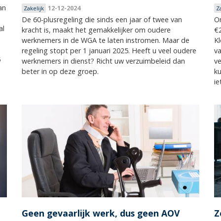
an
12-12-2024
Zakelijk
Z
e
De 60-plusregeling die sinds een jaar of twee van
O
al
kracht is, maakt het gemakkelijker om oudere
€2
werknemers in de WGA te laten instromen. Maar de
K
regeling stopt per 1 januari 2025. Heeft u veel oudere
va
5
werknemers in dienst? Richt uw verzuimbeleid dan
v
beter in op deze groep.
ku
ie
Geen gevaarlijk werk, dus geen AOV
Z