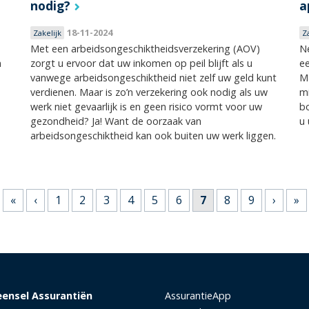
nodig?
a
18-11-2024
Zakelijk
Z
Met een arbeidsongeschiktheidsverzekering (AOV)
Ne
n
zorgt u ervoor dat uw inkomen op peil blijft als u
ee
vanwege arbeidsongeschiktheid niet zelf uw geld kunt
Ma
verdienen. Maar is zo’n verzekering ook nodig als uw
mi
werk niet gevaarlijk is en geen risico vormt voor uw
bo
gezondheid? Ja! Want de oorzaak van
u 
arbeidsongeschiktheid kan ook buiten uw werk liggen.
«
‹
1
2
3
4
5
6
7
8
9
›
»
eensel Assurantiën
AssurantieApp