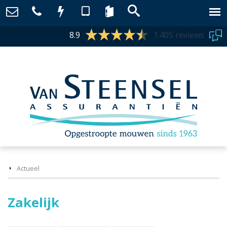
8.9
1.405 reviews
Actueel
Zakelijk