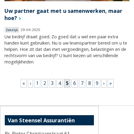
Uw partner gaat met u samenwerken, maar
hoe?
29-04-2025
Zakelijk
Uw bedrijf draait goed. Zo goed dat u wel een paar extra
handen kunt gebruiken. Nu is uw levenspartner bereid om u te
helpen. Hoe zit dat dan met vergoedingen, belastingen en de
rechtsvorm van uw bedrijf? U kunt kiezen uit verschillende
mogelijkheden.
Pagina's
«
‹
1
2
3
4
5
6
7
8
9
›
»
Van Steensel Assurantiën
Pr. Pieter Christiaanstraat 61